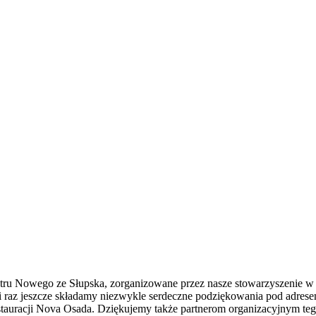
eatru Nowego ze Słupska, zorganizowane przez nasze stowarzyszenie w
kazji raz jeszcze składamy niezwykle serdeczne podziękowania pod ad
auracji Nova Osada. Dziękujemy także partnerom organizacyjnym te