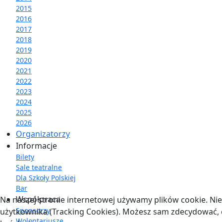
2015
2016
2017
2018
2019
2020
2021
2022
2023
2024
2025
2026
Organizatorzy
Informacje
Bilety
Sale teatralne
Dla Szkoły Polskiej
Bar
Współpraca
Na naszej stronie internetowej używamy plików cookie. Nie
Sponsorzy
użytkownika (Tracking Cookies). Możesz sam zdecydować, cz
Wolontariusze